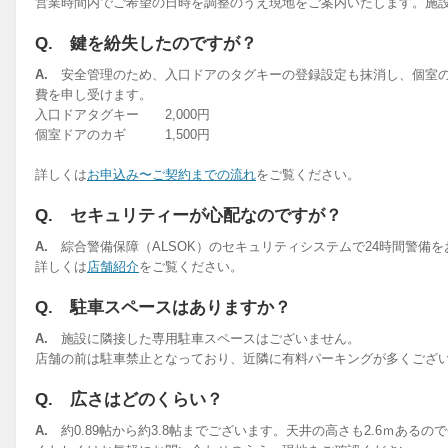
営業時間内でご希望の日時を調整のうえ現地をご案内いたします。施
Q. 鍵を紛失したのですが？
A.
安全管理のため、入口ドアのタグキーの登録設定も抹消し、個室
費を申し受けます。
入口ドアタグキー 2,000円
個室ドアのカギ 1,500円
詳しくは
お申込み〜ご契約までの流れ
をご覧ください。
Q. セキュリティーが心配なのですが？
A.
綜合警備保障（ALSOK）のセキュリティシステムで24時間警備
詳しくは
店舗紹介
をご覧ください。
Q. 駐車スペースはありますか？
A.
施設に隣接した専用駐車スペースはございません。
店舗の前は駐車禁止となっており、近隣に有料パーキングが多くござ
Q. 広さはどのくらい？
A.
約0.89帖から約3.8帖までございます。天井の高さも2.6ｍある